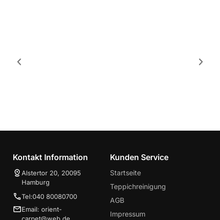
Hamburg
Kontakt Information
Kunden Service
Startseite
Alstertor 20, 20095
Hamburg
Teppichreinigung
Tel:040 80080700
AGB
Email: orient-
Impressum
carpet@web.de